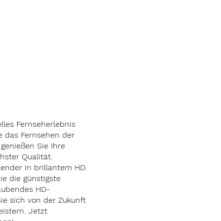
-
lt
elles Fernseherlebnis
ie das Fernsehen der
genießen Sie Ihre
hster Qualität.
ender in brillantem HD.
ie die günstigste
aubendes HD-
ie sich von der Zukunft
istern. Jetzt