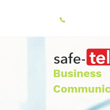
040882153720
Business
Communic
20+ Jahre Ihr