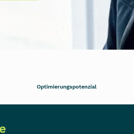
35%
Optimierungspotenzial
e