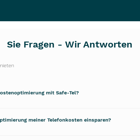
Sie Fragen - Wir Antworten
mieten
kostenoptimierung mit Safe-Tel?
r umfassenden Analyse Ihrer aktuellen Telefonkosten. Basi
te Strategien, um Ihre Ausgaben zu optimieren. Sie erhalte
Optimierung meiner Telefonkosten einsparen?
Ihrer Telefonkosten.
n je nach Nutzung und aktuellen Verträgen. Viele unserer Ku