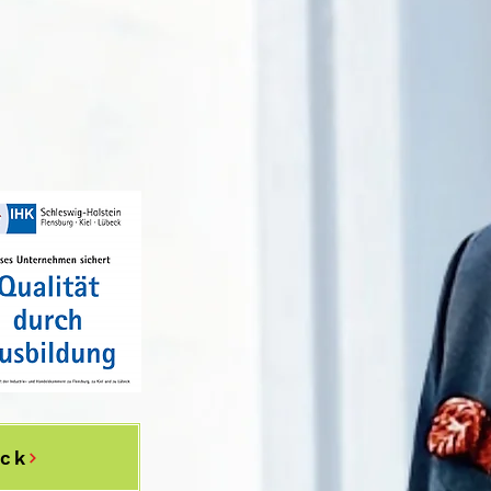
trauen uns
eck