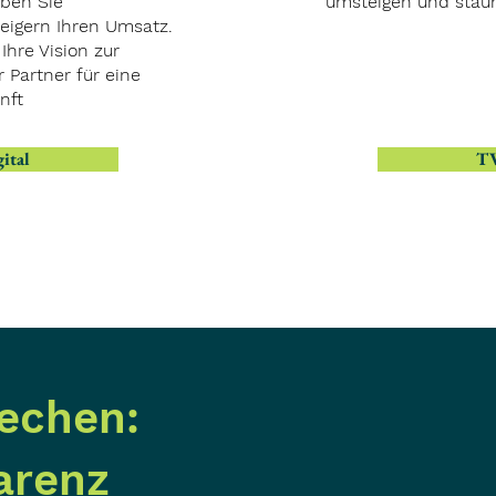
ben Sie
umsteigen und stau
eigern Ihren Umsatz.
hre Vision zur
hr Partner für eine
nft
gital
TV
echen:
arenz