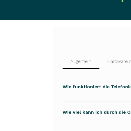
Allgemein
Hardware 
Wie funktioniert die Telefon
Unser Prozess beginnt mit eine
entwickeln wir maßgeschneider
Wie viel kann ich durch die 
Empfehlungen zur Optimierung 
Die Einsparpotenziale variiere