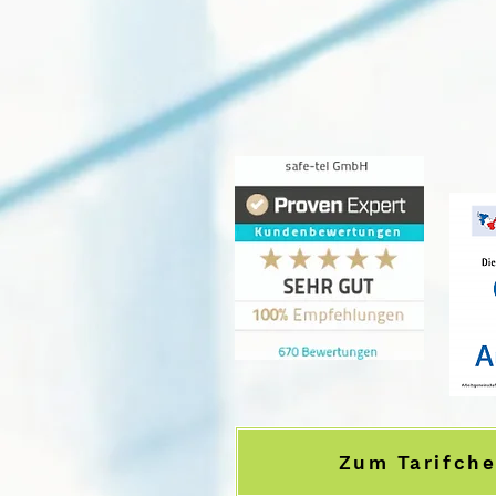
50.000+ Kunden ver
Anbieterunabhängig
Zum Tarifch