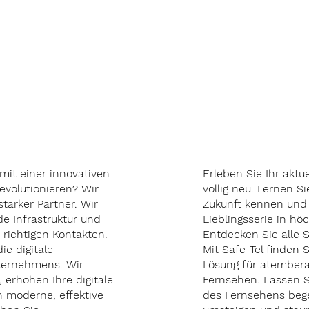
l-
TV
ess
We
mit einer innovativen
Erleben Sie Ihr aktu
revolutionieren? Wir
völlig neu. Lernen S
starker Partner. Wir
Zukunft kennen und 
e Infrastruktur und
Lieblingsserie in höc
 richtigen Kontakten.
Entdecken Sie alle S
die digitale
Mit Safe-Tel finden S
ternehmens. Wir
Lösung für atember
 erhöhen Ihre digitale
Fernsehen. Lassen S
en moderne, effektive
des Fernsehens bege